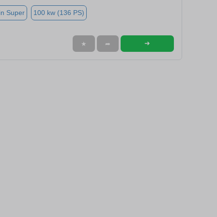
in Super
100 kw (136 PS)
➜
★
➦