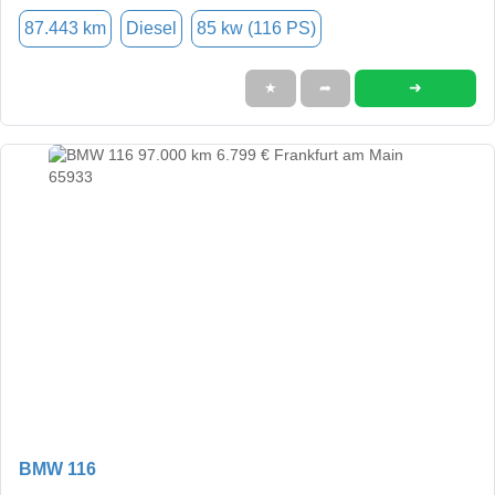
87.443 km
Diesel
85 kw (116 PS)
➜
★
➦
BMW 116