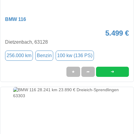
BMW 116
5.499 €
Dietzenbach, 63128
256.000 km
Benzin
100 kw (136 PS)
➜
★
➦