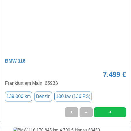
BMW 116
7.499 €
Frankfurt am Main, 65933
139.000 km
Benzin
100 kw (136 PS)
➜
★
➦