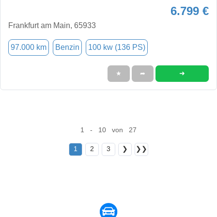
6.799 €
Frankfurt am Main, 65933
97.000 km
Benzin
100 kw (136 PS)
➜
★
➦
1 - 10 von 27
1
2
3
❯
❯❯