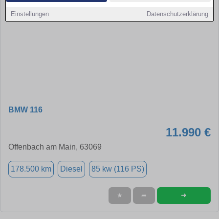
Einstellungen
Datenschutzerklärung
BMW 116
11.990 €
Offenbach am Main, 63069
178.500 km
Diesel
85 kw (116 PS)
➜
★
➦