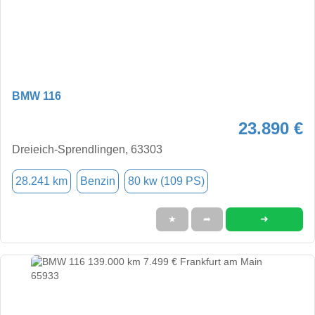
BMW 116
23.890 €
Dreieich-Sprendlingen, 63303
28.241 km
Benzin
80 kw (109 PS)
➜
★
➦