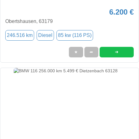
6.200 €
Obertshausen, 63179
246.516 km
Diesel
85 kw (116 PS)
➜
★
➦