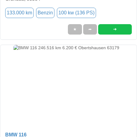
133.000 km
Benzin
100 kw (136 PS)
➜
★
➦
BMW 116