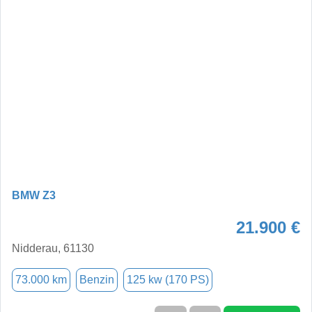
BMW Z3
21.900 €
Nidderau, 61130
73.000 km
Benzin
125 kw (170 PS)