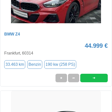
BMW Z4
44.999 €
Frankfurt, 60314
33.463 km
Benzin
190 kw (258 PS)
➜
★
➦