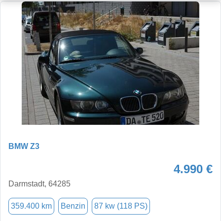
BMW Z3
4.990 €
Darmstadt, 64285
359.400 km
Benzin
87 kw (118 PS)