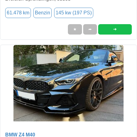
61.478 km
Benzin
145 kw (197 PS)
➜
★
➦
BMW Z4 M40