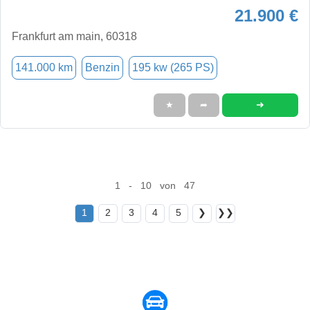
21.900 €
Frankfurt am main, 60318
141.000 km
Benzin
195 kw (265 PS)
➜
★
➦
1 - 10 von 47
1
2
3
4
5
❯
❯❯