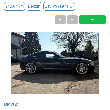
24.567 km
Benzin
145 kw (197 PS)
➜
★
➦
BMW Z4