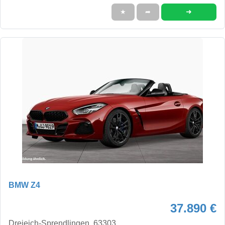
➜
★
➦
BMW Z4
37.890 €
Dreieich-Sprendlingen, 63303