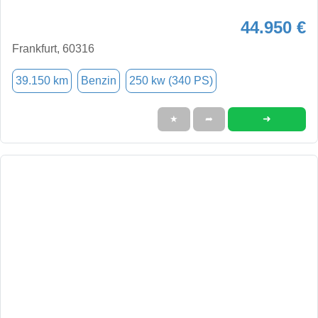
44.950 €
Frankfurt, 60316
39.150 km
Benzin
250 kw (340 PS)
➜
★
➦