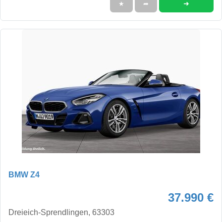
➜
★
➦
BMW Z4
37.990 €
Dreieich-Sprendlingen, 63303