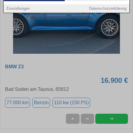
Einstellungen
Datenschutzerklärung
BMW Z3
16.900 €
Bad Soden am Taunus, 65812
77.000 km
Benzin
110 kw (150 PS)
➜
★
➦