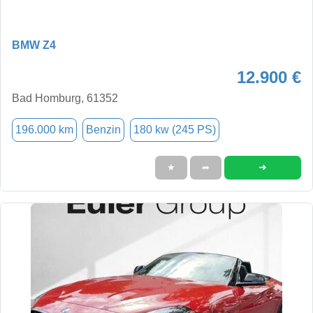
BMW Z4
12.900 €
Bad Homburg, 61352
196.000 km
Benzin
180 kw (245 PS)
➜
★
➦