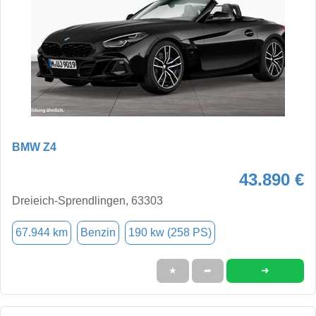
BMW Z4
43.890 €
Dreieich-Sprendlingen, 63303
67.944 km
Benzin
190 kw (258 PS)
➜
★
➦