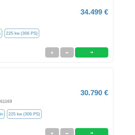
34.499 €
n
225 kw (306 PS)
➜
★
➦
30.790 €
 61169
in
225 kw (306 PS)
➜
★
➦