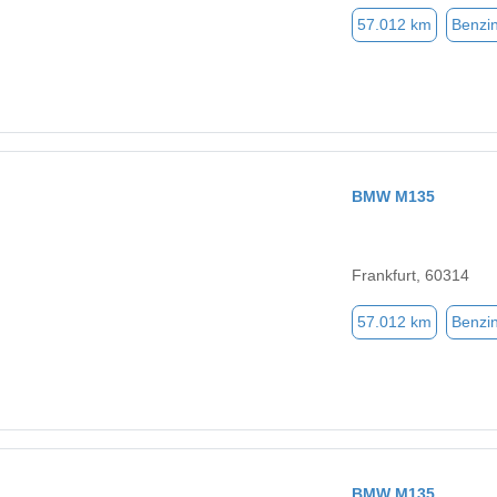
57.012 km
Benzi
BMW M135
Frankfurt, 60314
57.012 km
Benzi
BMW M135