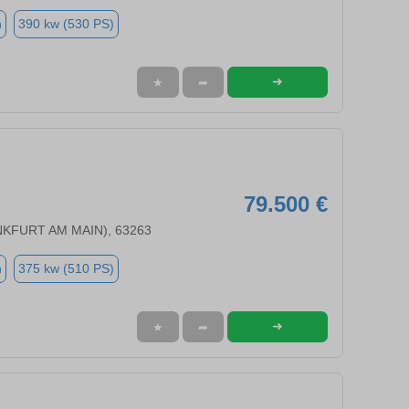
n
390 kw (530 PS)
➜
★
➦
79.500 €
NKFURT AM MAIN), 63263
n
375 kw (510 PS)
➜
★
➦