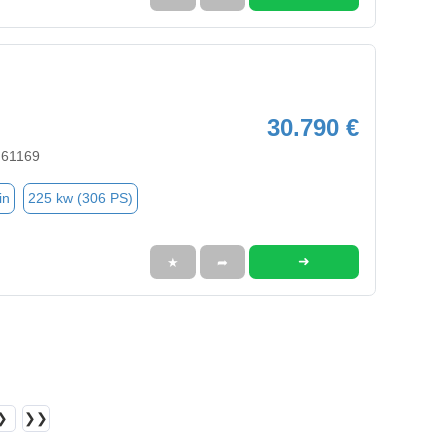
30.790 €
 61169
in
225 kw (306 PS)
➜
★
➦
❯
❯❯