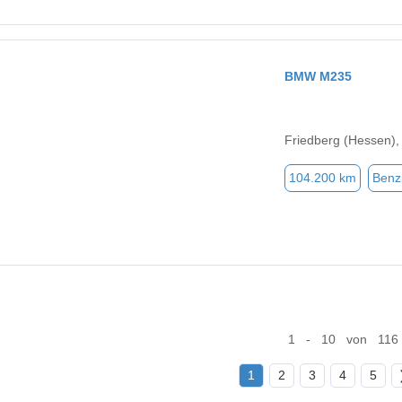
BMW M235
Friedberg (Hessen),
104.200 km
Benz
1 - 10 von 116
1
2
3
4
5