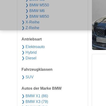
❯ BMW M550
❯ BMW M6
❯ BMW M850
❯ X-Reihe
❯ Z-Reihe
Antriebsart
❯ Elektroauto
❯ Hybrid
❯ Diesel
Fahrzeugklassen
❯ SUV
Autos der Marke BMW
❯ BMW X1 (86)
❯ BMW X3 (79)