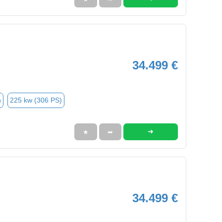
34.499 €
n
225 kw (306 PS)
➜
★
➦
34.499 €