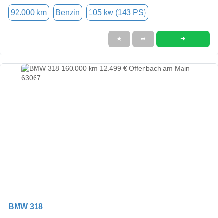
92.000 km
Benzin
105 kw (143 PS)
➜
★
➦
BMW 318