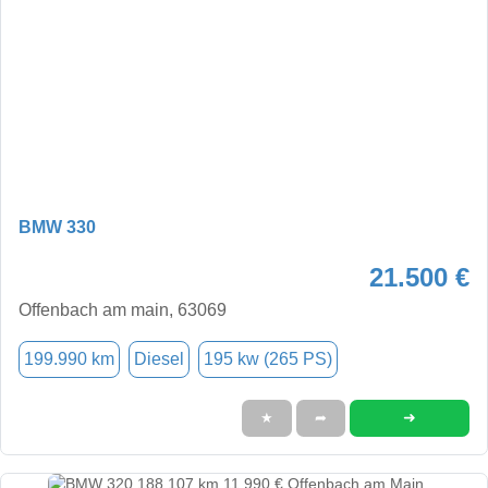
BMW 330
21.500 €
Offenbach am main, 63069
199.990 km
Diesel
195 kw (265 PS)
➜
★
➦