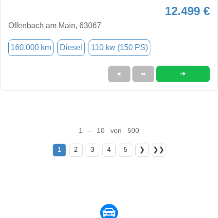
12.499 €
Offenbach am Main, 63067
160.000 km
Diesel
110 kw (150 PS)
➜
★
➦
1 - 10 von 500
1
2
3
4
5
❯
❯❯