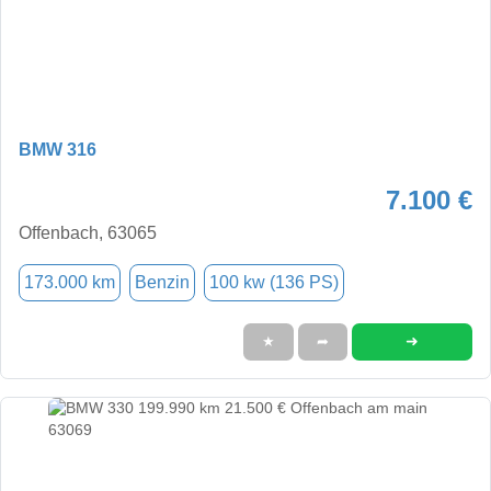
BMW 316
7.100 €
Offenbach, 63065
173.000 km
Benzin
100 kw (136 PS)
➜
★
➦