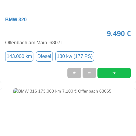
BMW 320
9.490 €
Offenbach am Main, 63071
143.000 km
Diesel
130 kw (177 PS)
➜
★
➦