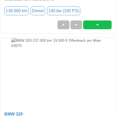
136.000 km
Diesel
140 kw (190 PS)
➜
★
➦
BMW 320