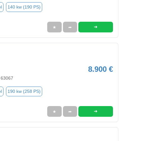
l
140 kw (190 PS)
➜
★
➦
8.900 €
 63067
l
190 kw (258 PS)
➜
★
➦