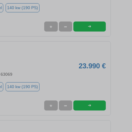
l
140 kw (190 PS)
➜
★
➦
23.990 €
 63069
l
140 kw (190 PS)
➜
★
➦