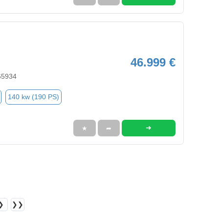
46.999 €
65934
140 kw (190 PS)
➜
★
➦
❯
❯❯