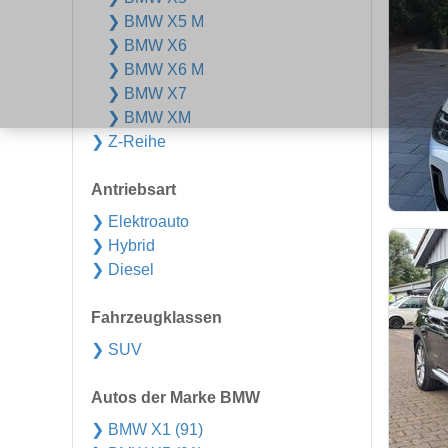
❯ BMW X5 M
❯ BMW X6
❯ BMW X6 M
❯ BMW X7
❯ BMW XM
❯ Z-Reihe
Antriebsart
❯ Elektroauto
❯ Hybrid
❯ Diesel
Fahrzeugklassen
❯ SUV
Autos der Marke BMW
❯ BMW X1 (91)