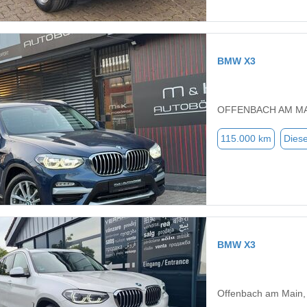
BMW X3
OFFENBACH AM MA
115.000 km
Diese
BMW X3
Offenbach am Main,