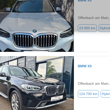
BMW X3
Offenbach am Main,
23.000 km
Hybrid
BMW X3
Offenbach am Main,
124.700 km
Hybri