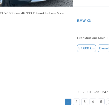
BMW X3
Frankfurt am Main, 
57.600 km
Diesel
1 - 10 von 247
1
2
3
4
5