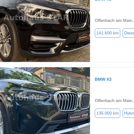
Offenbach am Main,
141.600 km
Diese
BMW X3
Offenbach am Main,
135.000 km
Hybri