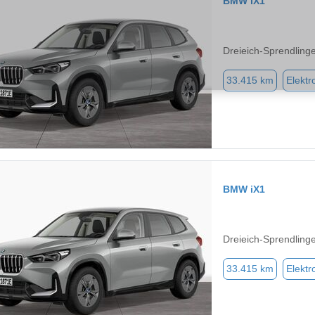
BMW iX1
Dreieich-Sprendling
33.415 km
Elektr
BMW iX1
Dreieich-Sprendling
33.415 km
Elektr