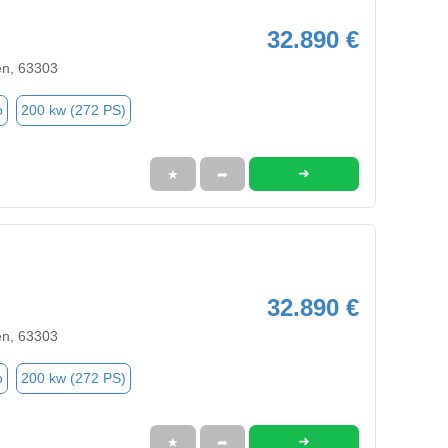
32.890 €
en, 63303
o
200 kw (272 PS)
➜
★
➦
32.890 €
en, 63303
o
200 kw (272 PS)
➜
★
➦