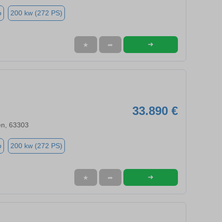
o
200 kw (272 PS)
➜
★
➦
33.890 €
en, 63303
o
200 kw (272 PS)
➜
★
➦