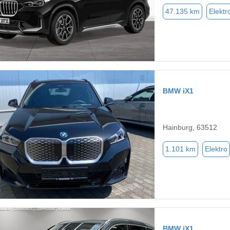
47.135 km
Elektr
BMW iX1
Hainburg, 63512
1.101 km
Elektro
BMW iX1