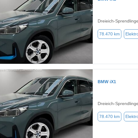
Dreieich-Sprendling
78.470 km
Elektr
BMW iX1
Dreieich-Sprendling
78.470 km
Elektr