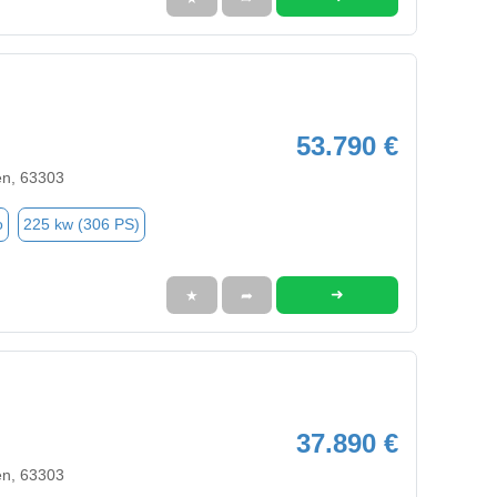
53.790 €
en, 63303
o
225 kw (306 PS)
➜
★
➦
37.890 €
en, 63303