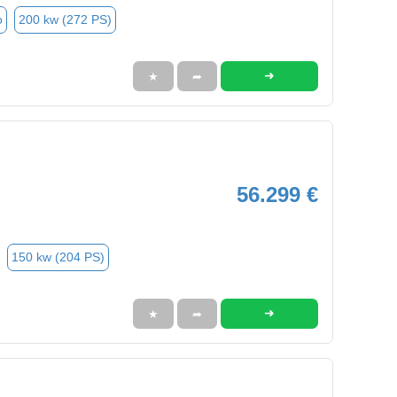
o
200 kw (272 PS)
➜
★
➦
56.299 €
150 kw (204 PS)
➜
★
➦