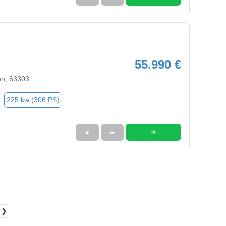
55.990 €
en, 63303
225 kw (306 PS)
➜
★
➦
❯❯