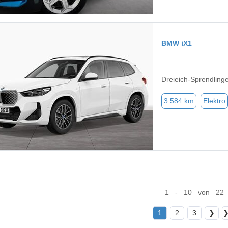
BMW iX1
Dreieich-Sprendling
3.584 km
Elektro
1 - 10 von 22
1
2
3
❯