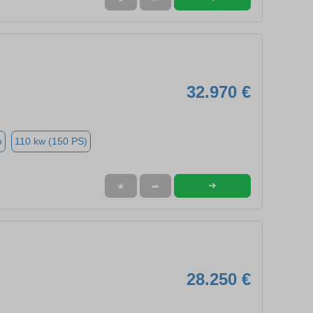
32.970 €
o
110 kw (150 PS)
➜
★
➦
28.250 €