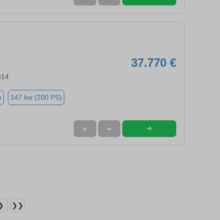
37.770 €
314
o
147 kw (200 PS)
➜
★
➦
❯
❯❯