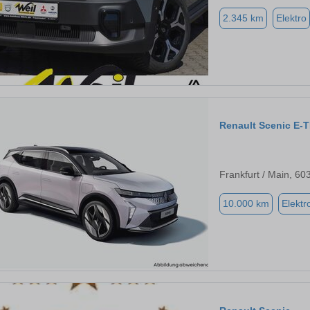
2.345 km
Elektro
Renault Scenic E-
Frankfurt / Main, 60
10.000 km
Elektr