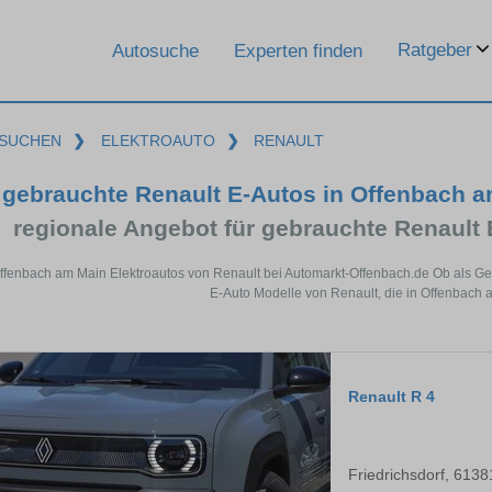
Ratgeber
Autosuche
Experten finden
SUCHEN
❯
ELEKTROAUTO
❯
RENAULT
gebrauchte Renault E-Autos in Offenbach 
regionale Angebot für gebrauchte Renault
Offenbach am Main Elektroautos von Renault bei Automarkt-Offenbach.de Ob als Geb
E-Auto Modelle von Renault, die in Offenbach 
Renault R 4
Friedrichsdorf, 6138