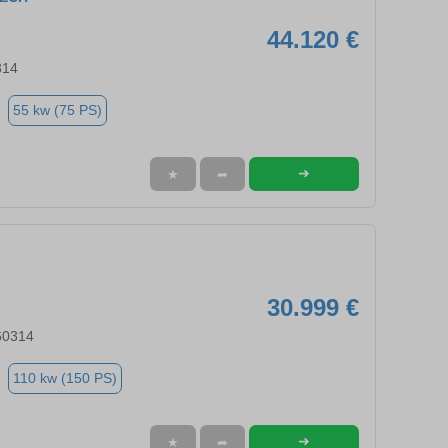
44.120 €
314
55 kw (75 PS)
➜
★
➦
30.999 €
60314
110 kw (150 PS)
➜
★
➦