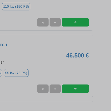
110 kw (150 PS)
➜
★
➦
TECH
46.500 €
314
o
55 kw (75 PS)
➜
★
➦