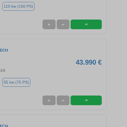
110 kw (150 PS)
➜
★
➦
TECH
43.990 €
314
55 kw (75 PS)
➜
★
➦
TECH