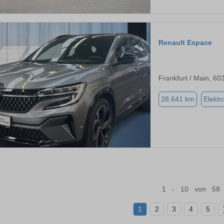
Renault Espace
Frankfurt / Main, 60
28.641 km
Elektr
1 - 10 von 58
1
2
3
4
5