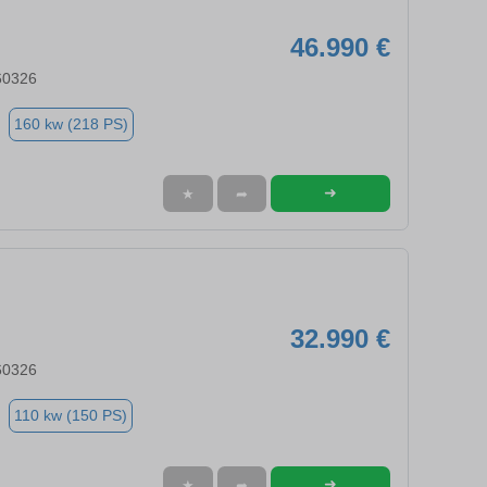
46.990 €
60326
160 kw (218 PS)
➜
★
➦
32.990 €
60326
110 kw (150 PS)
➜
★
➦