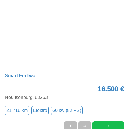
Smart ForTwo
16.500 €
Neu Isenburg, 63263
21.716 km
Elektro
60 kw (82 PS)
➜
★
➦