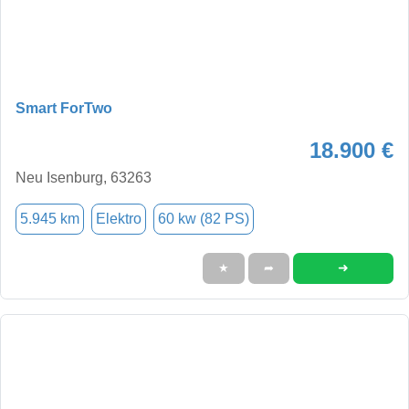
Smart ForTwo
18.900 €
Neu Isenburg, 63263
5.945 km
Elektro
60 kw (82 PS)
➜
★
➦