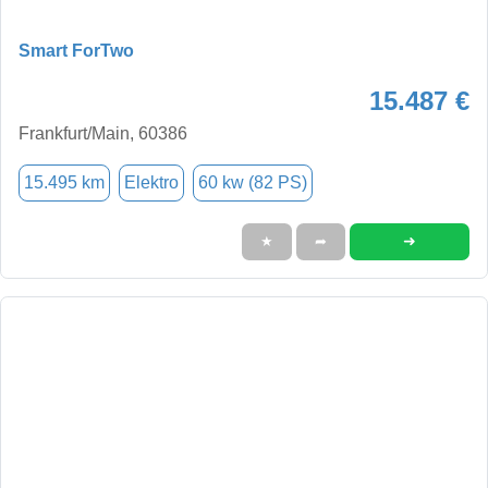
Smart ForTwo
15.487 €
Frankfurt/Main, 60386
15.495 km
Elektro
60 kw (82 PS)
➜
★
➦