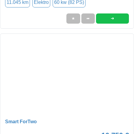
11.045 km
Elektro
60 kw (82 PS)
➜
★
➦
Smart ForTwo