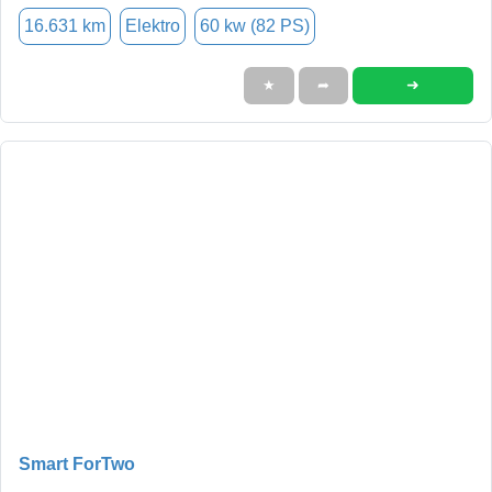
16.631 km
Elektro
60 kw (82 PS)
➜
★
➦
Smart ForTwo