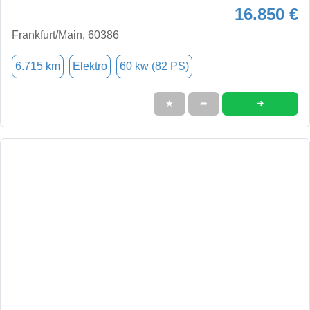
16.850 €
Frankfurt/Main, 60386
6.715 km
Elektro
60 kw (82 PS)
➜
★
➦