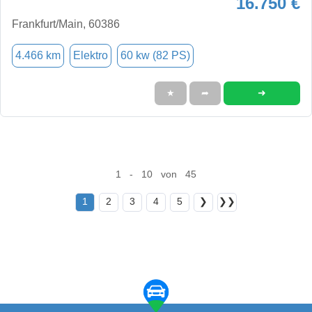
16.750 €
Frankfurt/Main, 60386
4.466 km
Elektro
60 kw (82 PS)
➜
★
➦
1 - 10 von 45
1
2
3
4
5
❯
❯❯