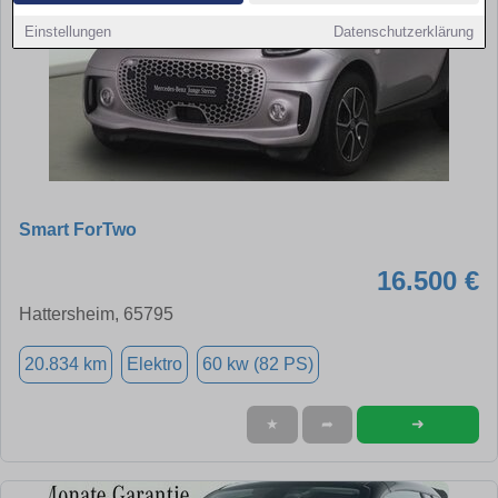
Einstellungen
Datenschutzerklärung
Smart ForTwo
16.500 €
Hattersheim, 65795
20.834 km
Elektro
60 kw (82 PS)
➜
★
➦