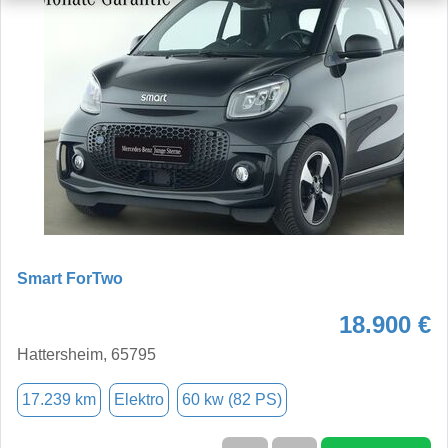
Smart ForTwo
18.900 €
Hattersheim, 65795
17.239 km
Elektro
60 kw (82 PS)