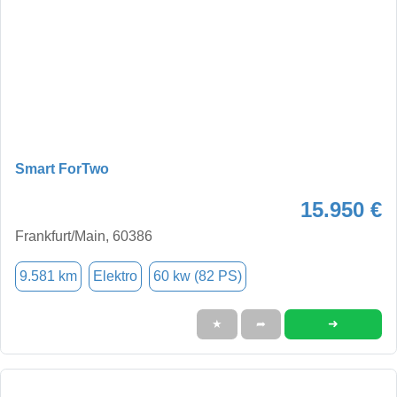
Smart ForTwo
15.950 €
Frankfurt/Main, 60386
9.581 km
Elektro
60 kw (82 PS)
➜
★
➦