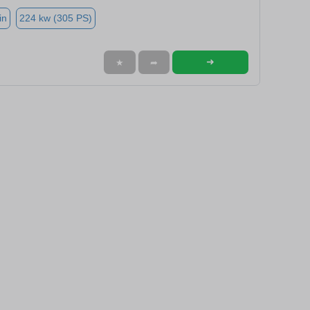
in
224 kw (305 PS)
➜
★
➦