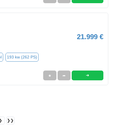
21.999 €
l
193 kw (262 PS)
➜
★
➦
❯
❯❯