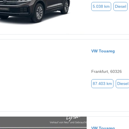
5.038 km
Diesel
VW Touareg
Frankfurt, 60326
87.403 km
Diesel
VW Touareg