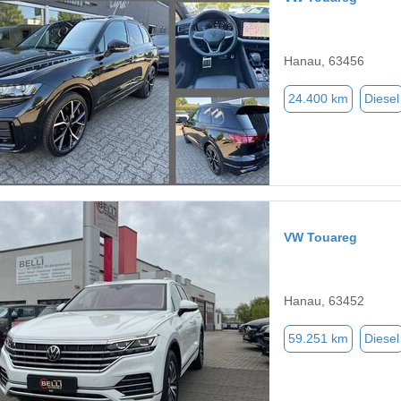
Hanau, 63456
24.400 km
Diesel
VW Touareg
Hanau, 63452
59.251 km
Diesel