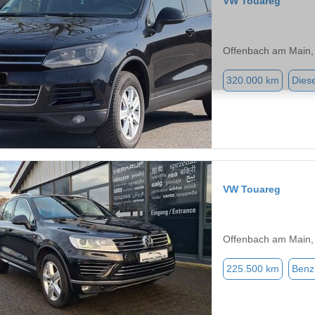
VW Touareg
Offenbach am Main,
320.000 km
Diese
VW Touareg
Offenbach am Main,
225.500 km
Benz