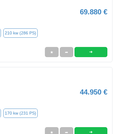
69.880 €
210 kw (286 PS)
➜
★
➦
44.950 €
170 kw (231 PS)
➜
★
➦