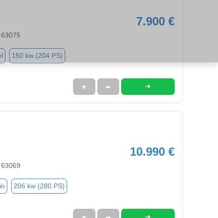
7.900 €
 63075
l
150 kw (204 PS)
➜
★
➦
10.990 €
 63069
in
206 kw (280 PS)
➜
★
➦