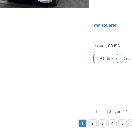
VW Touareg
Hanau, 63456
159.589 km
Diese
1 - 10 von 78
1
2
3
4
5