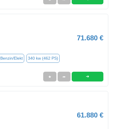
71.680 €
(Benzin/Elekt
340 kw (462 PS)
➜
★
➦
61.880 €