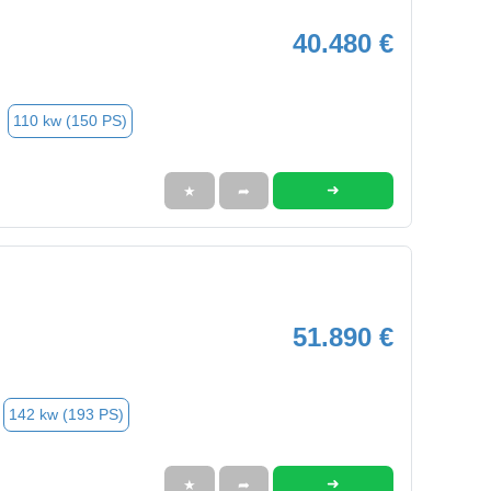
40.480 €
110 kw (150 PS)
➜
★
➦
51.890 €
142 kw (193 PS)
➜
★
➦