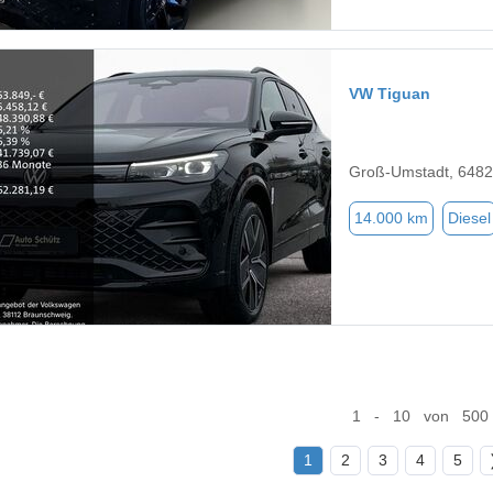
VW Tiguan
Groß-Umstadt, 648
14.000 km
Diesel
1 - 10 von 500
1
2
3
4
5