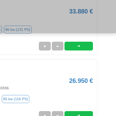
33.880 €
n
96 kw (131 PS)
➜
★
➦
26.950 €
65936
85 kw (116 PS)
➜
★
➦