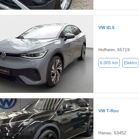
VW ID.5
Hofheim, 65719
6.005 km
Elektro
VW T-Roc
Hanau, 63452