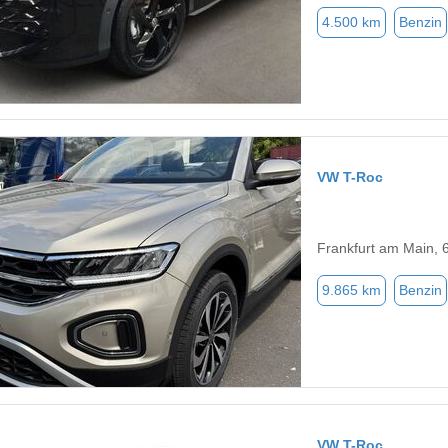
4.500 km
Benzin
VW T-Roc
Frankfurt am Main, 
9.865 km
Benzin
VW T-Roc