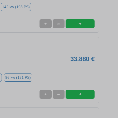
142 kw (193 PS)
➜
★
➦
33.880 €
n
96 kw (131 PS)
➜
★
➦