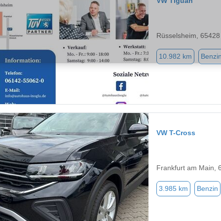
VW Tiguan
Rüsselsheim, 65428
10.982 km
Benzi
VW T-Cross
Frankfurt am Main, 
3.985 km
Benzin