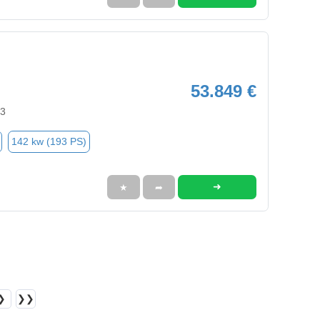
53.849 €
23
142 kw (193 PS)
➜
★
➦
❯
❯❯