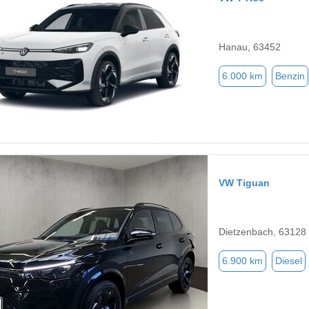
Hanau, 63452
6.000 km
Benzin
VW Tiguan
Dietzenbach, 63128
6.900 km
Diesel