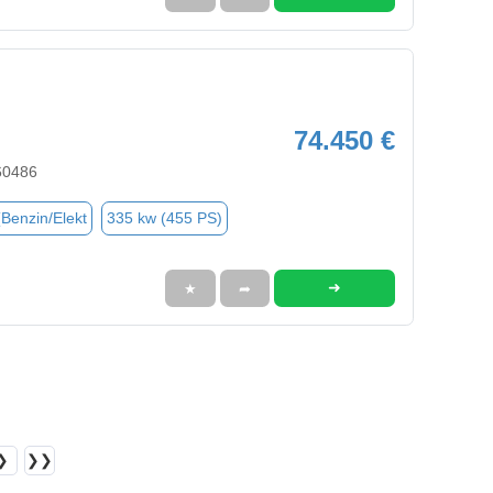
74.450 €
60486
(Benzin/Elekt
335 kw (455 PS)
➜
★
➦
❯
❯❯