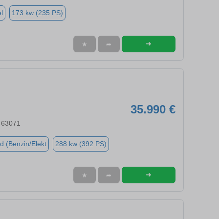
l
173 kw (235 PS)
➜
★
➦
35.990 €
 63071
d (Benzin/Elekt
288 kw (392 PS)
➜
★
➦