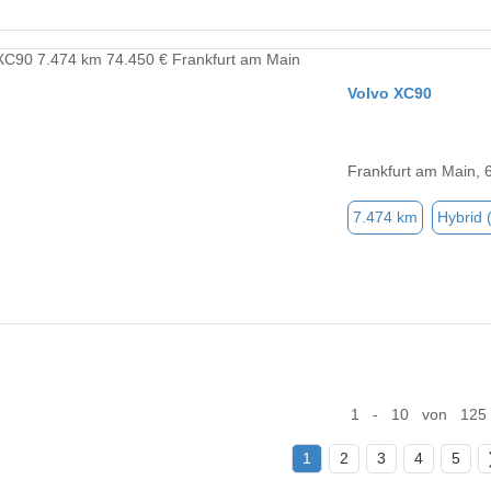
Volvo XC90
Frankfurt am Main, 
7.474 km
Hybrid 
1 - 10 von 125
1
2
3
4
5