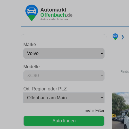
Automarkt
Offenbach
.de
Autos einfach finden
❯
Marke
Modelle
Finde
Ort, Region oder PLZ
mehr Filter
Auto finden