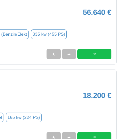
56.640 €
 (Benzin/Elekt
335 kw (455 PS)
➜
★
➦
18.200 €
l
165 kw (224 PS)
➜
★
➦