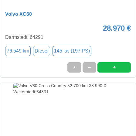
Volvo XC60
28.970 €
Darmstadt, 64291
76.549 km
Diesel
145 kw (197 PS)
➜
★
➦