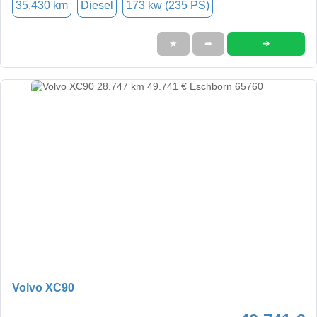
35.430 km
Diesel
173 kw (235 PS)
➜
★
➦
Volvo XC90