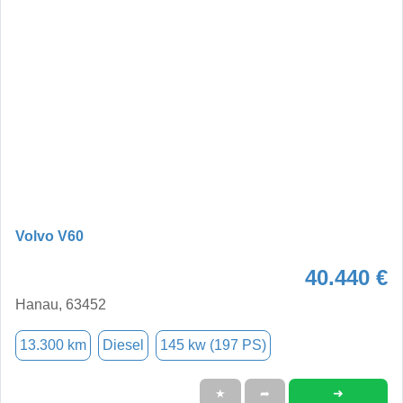
Volvo V60
40.440 €
Hanau, 63452
13.300 km
Diesel
145 kw (197 PS)
➜
★
➦