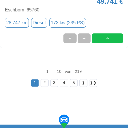
49.741 €
Eschborn, 65760
28.747 km
Diesel
173 kw (235 PS)
➜
★
➦
1 - 10 von 219
1
2
3
4
5
❯
❯❯