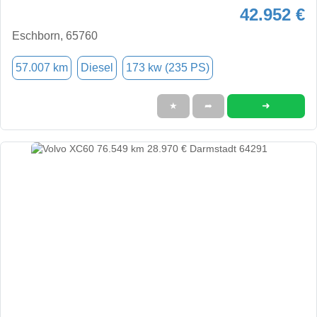
42.952 €
Eschborn, 65760
57.007 km
Diesel
173 kw (235 PS)
➜
★
➦