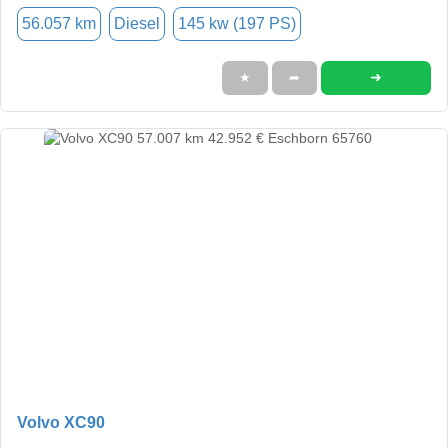
56.057 km
Diesel
145 kw (197 PS)
➜
★
➦
Volvo XC90