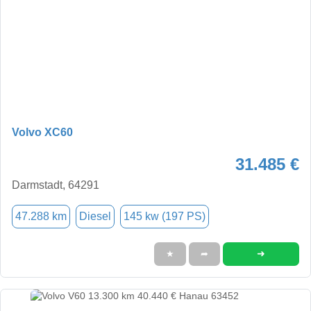
Volvo XC60
31.485 €
Darmstadt, 64291
47.288 km
Diesel
145 kw (197 PS)
➜
★
➦