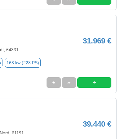
31.969 €
dt, 64331
o
168 kw (228 PS)
➜
★
➦
39.440 €
 Nord, 61191