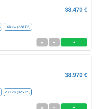
38.470 €
o
168 kw (228 PS)
➜
★
➦
38.970 €
o
239 kw (325 PS)
➜
★
➦