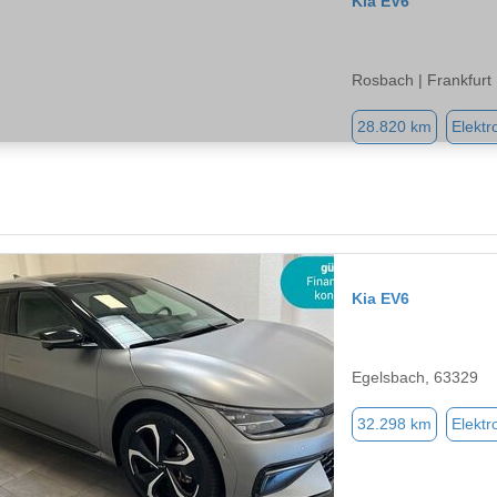
Kia EV6
Rosbach | Frankfurt
28.820 km
Elektr
Kia EV6
Egelsbach, 63329
32.298 km
Elektr