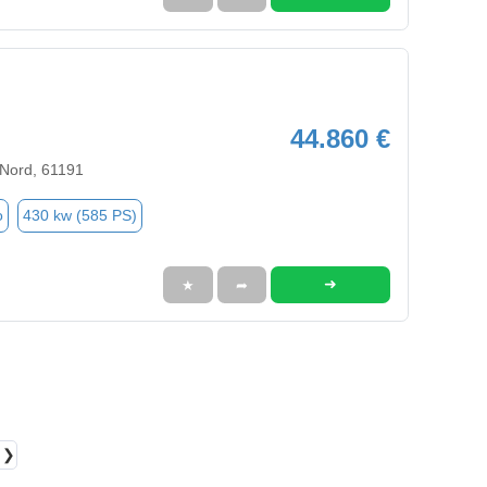
44.860 €
 Nord, 61191
o
430 kw (585 PS)
➜
★
➦
❯❯