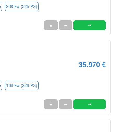
o
239 kw (325 PS)
➜
★
➦
35.970 €
o
168 kw (228 PS)
➜
★
➦