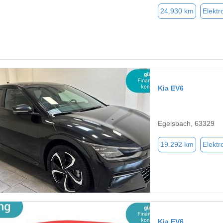
24.930 km
Elektr
Kia EV6
Egelsbach, 63329
19.292 km
Elektr
Kia EV6