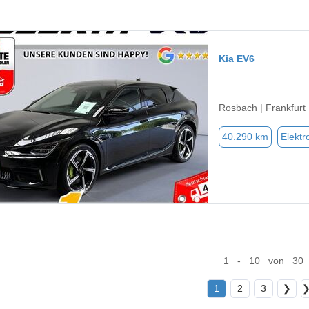
Kia EV6
Rosbach | Frankfurt
40.290 km
Elektr
1 - 10 von 30
1
2
3
❯