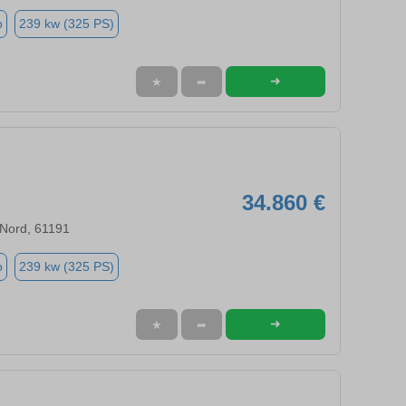
o
239 kw (325 PS)
➜
★
➦
34.860 €
 Nord, 61191
o
239 kw (325 PS)
➜
★
➦