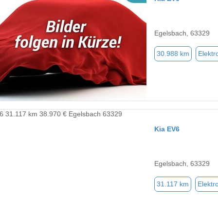
Egelsbach, 63329
30.988 km
Elektr
Kia EV6
Egelsbach, 63329
31.117 km
Elektr