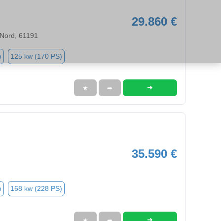
29.860 €
 Nord, 61191
o
125 kw (170 PS)
➜
★
➦
35.590 €
o
168 kw (228 PS)
➜
★
➦