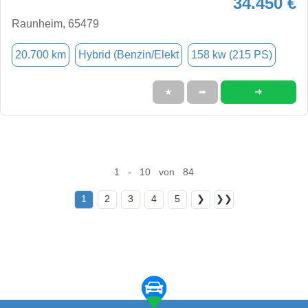
34.450 €
Raunheim, 65479
20.700 km
Hybrid (Benzin/Elekt
158 kw (215 PS)
➜
★
➦
1 - 10 von 84
1
2
3
4
5
❯
❯❯