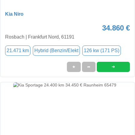
Kia Niro
34.860 €
Rosbach | Frankfurt Nord, 61191
21.471 km
Hybrid (Benzin/Elekt
126 kw (171 PS)
➜
★
➦