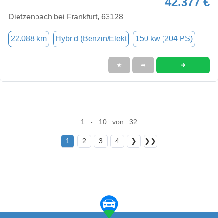
42.377 €
Dietzenbach bei Frankfurt, 63128
22.088 km
Hybrid (Benzin/Elekt
150 kw (204 PS)
➜
★
➦
1 - 10 von 32
1
2
3
4
❯
❯❯