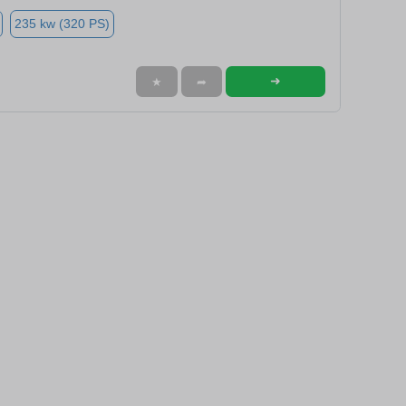
235 kw (320 PS)
➜
★
➦