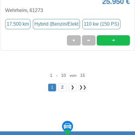
25.950 €
Wehrheim, 61273
17.500 km
Hybrid (Benzin/Elekt
110 kw (150 PS)
➜
★
➦
1 - 10 von 15
1
2
❯
❯❯