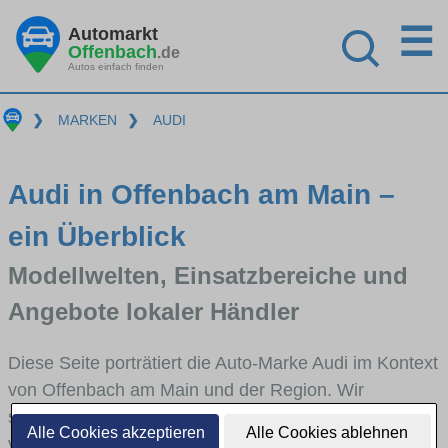
☰
Automarkt
Offenbach
.de
Autos einfach finden
❯
MARKEN
❯
AUDI
Audi in Offenbach am Main –
ein Überblick
Modellwelten, Einsatzbereiche und
Angebote lokaler Händler
Diese Seite porträtiert die Auto-Marke Audi im Kontext
von Offenbach am Main und der Region. Wir
skizzieren, in welchen Fahrzeugklassen Audi stark
Alle Cookies akzeptieren
Alle Cookies ablehnen
vertreten ist, welche Modellreihen häufig im Stadt-