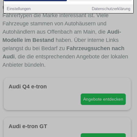
und Umlandverkehr zu sehen sind und für welche
Einstellungen
Datenschutzerklärung
Fahrertypen die Marke interessant ist. Viele
Fahrzeuge stammen von Autohäusern und
Autohändlern aus Offenbach am Main, die
Audi-
Modelle im Bestand
haben. Über interne Links
gelangst du bei Bedarf zu
Fahrzeugsuchen nach
Audi
, die die entsprechenden Angebote der lokalen
Anbieter bündeln.
Audi Q4 e-tron
Angebote entdecken
Audi e-tron GT