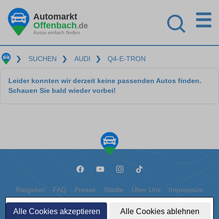
☰
Automarkt
Offenbach
.de
Autos einfach finden
❯
SUCHEN
❯
AUDI
❯
Q4-E-TRON
Leider konnten wir derzeit keine passenden Autos finden.
Schauen Sie bald wieder vorbei!
Ratgeber
FAQ
Presse
Städte
Über Uns
Impressum
Datenschutz
Cookies
Alle Cookies akzeptieren
Alle Cookies ablehnen