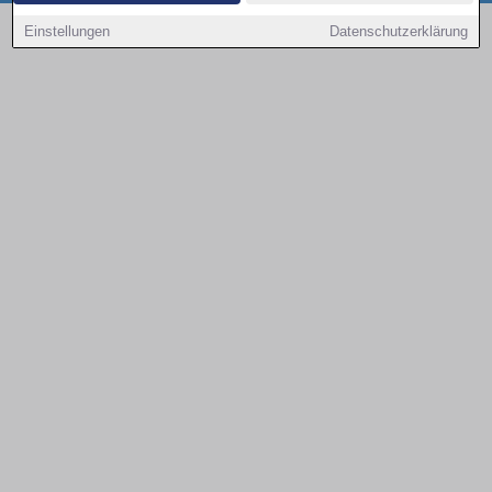
Copyright © 2000 - 2026 | 1A Infosysteme GmbH | Content by: 1a-sites-autos
Einstellungen
Datenschutzerklärung
08.08.2026