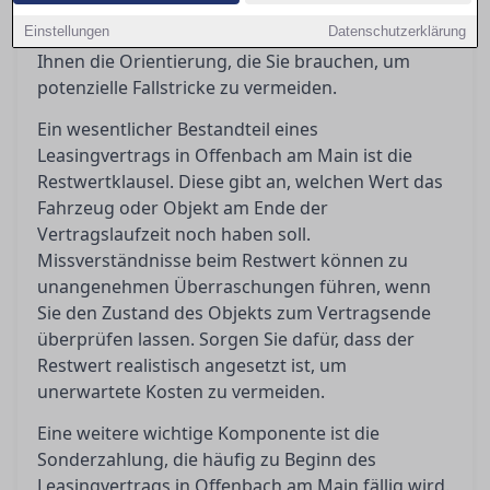
Frage, was passiert, wenn Sie den Vertrag
Einstellungen
vorzeitig beenden möchten. Dieser Artikel gibt
Datenschutzerklärung
Ihnen die Orientierung, die Sie brauchen, um
potenzielle Fallstricke zu vermeiden.
Ein wesentlicher Bestandteil eines
Leasingvertrags in Offenbach am Main ist die
Restwertklausel. Diese gibt an, welchen Wert das
Fahrzeug oder Objekt am Ende der
Vertragslaufzeit noch haben soll.
Missverständnisse beim Restwert können zu
unangenehmen Überraschungen führen, wenn
Sie den Zustand des Objekts zum Vertragsende
überprüfen lassen. Sorgen Sie dafür, dass der
Restwert realistisch angesetzt ist, um
unerwartete Kosten zu vermeiden.
Eine weitere wichtige Komponente ist die
Sonderzahlung, die häufig zu Beginn des
Leasingvertrags in Offenbach am Main fällig wird.