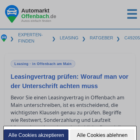
Automarkt
☰
Offenbach
.de
Autos einfach finden
EXPERTEN-
LEASING
RATGEBER
C49205
❯
❯
❯
❯
FINDEN
Leasing · in Offenbach am Main
Leasingvertrag prüfen: Worauf man vor
der Unterschrift achten muss
Bevor Sie einen Leasingvertrag in Offenbach am
Main unterschreiben, ist es entscheidend, die
wichtigsten Klauseln genau zu prüfen. Begriffe
wie Restwert, Sonderzahlung und Laufzeit
können komplex sein und erhebliche finanzielle
Auswirkungen haben. Zudem stellt sich oft die
Alle Cookies akzeptieren
Alle Cookies ablehnen