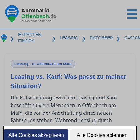
Automarkt
☰
Offenbach
.de
Autos einfach finden
EXPERTEN-
LEASING
RATGEBER
C49208
❯
❯
❯
❯
FINDEN
Leasing · in Offenbach am Main
Leasing vs. Kauf: Was passt zu meiner
Situation?
Die Entscheidung zwischen
und Kauf
Leasing
beschäftigt viele Menschen in Offenbach am
Main, die vor der Anschaffung eines neuen
Fahrzeugs stehen. Während Leasing durch
niedrige monatliche Raten und hohe Flexibilität
lockt, bietet der Kauf langfristige Vorteile und
Alle Cookies akzeptieren
Alle Cookies ablehnen