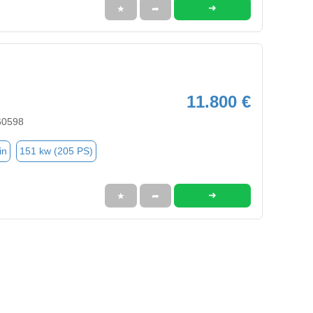
➜
★
➦
11.800 €
60598
in
151 kw (205 PS)
➜
★
➦