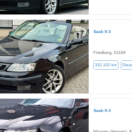
Saab 9-3
Friedberg, 61169
332.102 km
Diese
Saab 9-3
Münster (Hessen), 