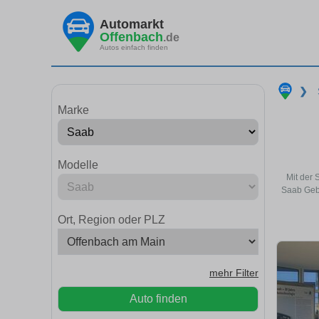
Automarkt
Offenbach
.de
Autos einfach finden
❯
Marke
Modelle
Mit der 
Saab Gebr
Ort, Region oder PLZ
mehr Filter
Auto finden