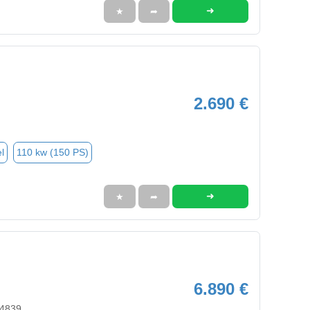
➜
★
➦
2.690 €
l
110 kw (150 PS)
➜
★
➦
6.890 €
64839