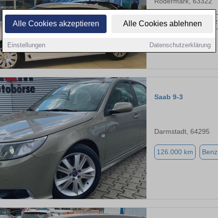
Rödermark, 63322
201.000 km
Benz
Alle Cookies akzeptieren
Alle Cookies ablehnen
Einstellungen
Datenschutzerklärung
Saab 9-3
Darmstadt, 64295
126.000 km
Benz