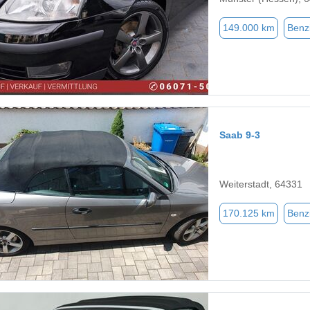
149.000 km
Benz
Saab 9-3
Weiterstadt, 64331
170.125 km
Benz