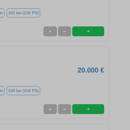
in
162 kw (220 PS)
➜
★
➦
20.000 €
in
188 kw (256 PS)
➜
★
➦