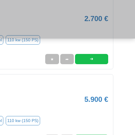
2.700 €
l
110 kw (150 PS)
➜
★
➦
5.900 €
l
110 kw (150 PS)