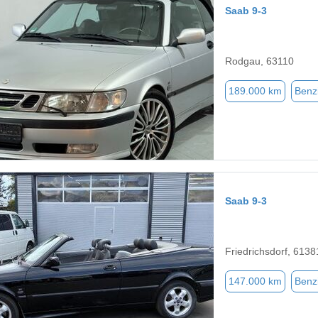
Saab 9-3
Rodgau, 63110
189.000 km
Benz
Saab 9-3
Friedrichsdorf, 6138
147.000 km
Benz