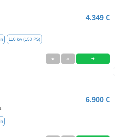
4.349 €
in
110 kw (150 PS)
➜
★
➦
6.900 €
1
in