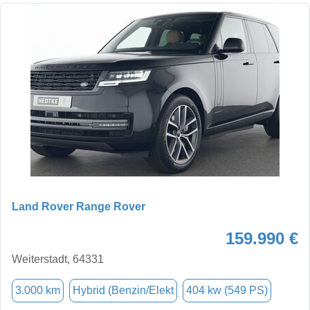
Land Rover Range Rover
159.990 €
Weiterstadt, 64331
3.000 km
Hybrid (Benzin/Elekt
404 kw (549 PS)