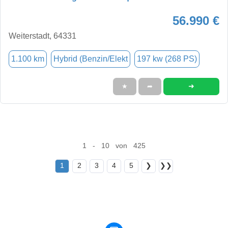
56.990 €
Weiterstadt, 64331
1.100 km
Hybrid (Benzin/Elekt
197 kw (268 PS)
➜
★
➦
1 - 10 von 425
1
2
3
4
5
❯
❯❯