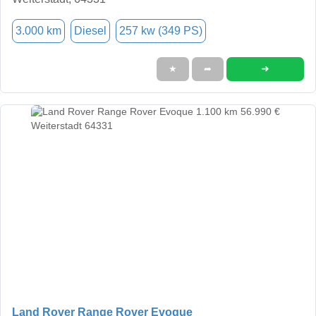
3.000 km
Diesel
257 kw (349 PS)
➜
★
➦
Land Rover Range Rover Evoque