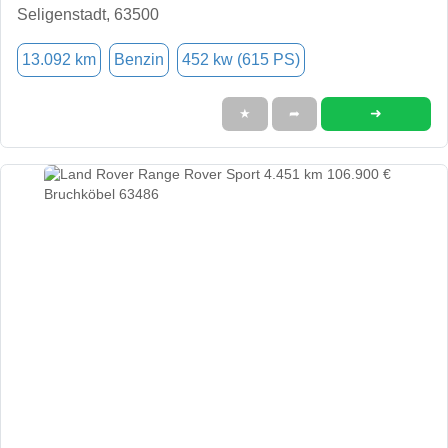
Seligenstadt, 63500
13.092 km
Benzin
452 kw (615 PS)
➜
★
➦