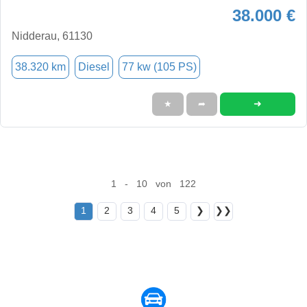
38.000 €
Nidderau, 61130
38.320 km
Diesel
77 kw (105 PS)
➜
★
➦
1 - 10 von 122
1
2
3
4
5
❯
❯❯