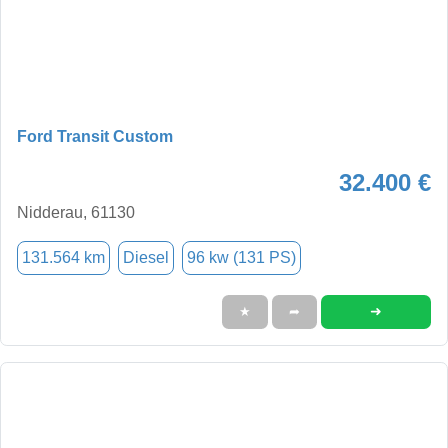
Ford Transit Custom
32.400 €
Nidderau, 61130
131.564 km
Diesel
96 kw (131 PS)
➜
★
➦