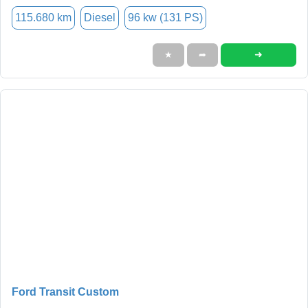
115.680 km
Diesel
96 kw (131 PS)
➜
★
➦
Ford Transit Custom