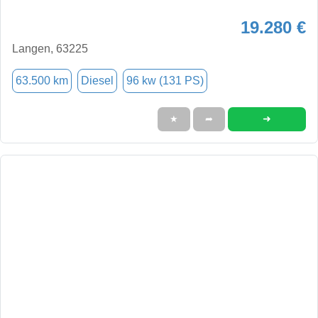
19.280 €
Langen, 63225
63.500 km
Diesel
96 kw (131 PS)
➜
★
➦