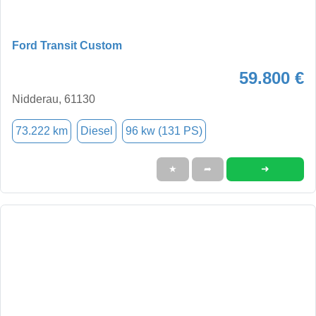
Ford Transit Custom
59.800 €
Nidderau, 61130
73.222 km
Diesel
96 kw (131 PS)
➜
★
➦