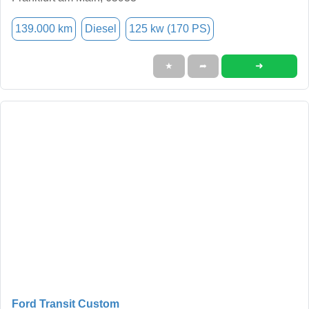
139.000 km
Diesel
125 kw (170 PS)
➜
★
➦
Ford Transit Custom