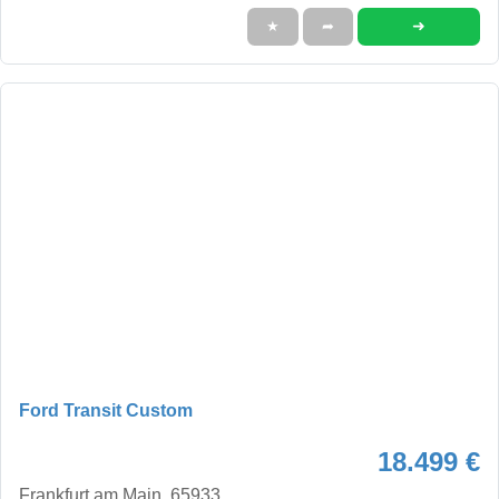
➜
★
➦
Ford Transit Custom
18.499 €
Frankfurt am Main, 65933