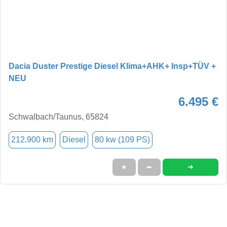
Dacia Duster Prestige Diesel Klima+AHK+ Insp+TÜV +
NEU
6.495 €
Schwalbach/Taunus, 65824
212.900 km
Diesel
80 kw (109 PS)
➜
★
➦