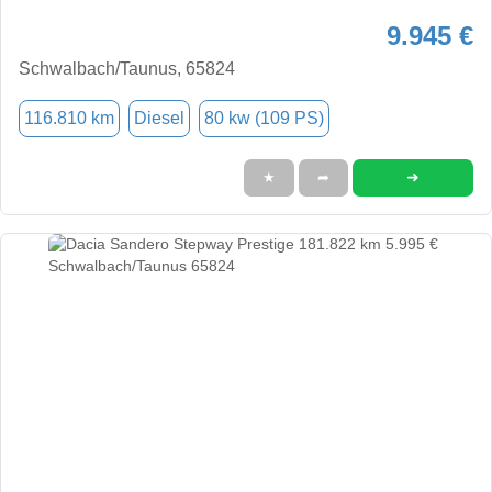
9.945 €
Schwalbach/Taunus, 65824
116.810 km
Diesel
80 kw (109 PS)
➜
★
➦