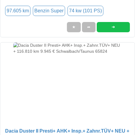
97.605 km
Benzin Super
74 kw (101 PS)
➜
★
➦
Dacia Duster II Presti+ AHK+ Insp.+ Zahnr.TÜV+ NEU +