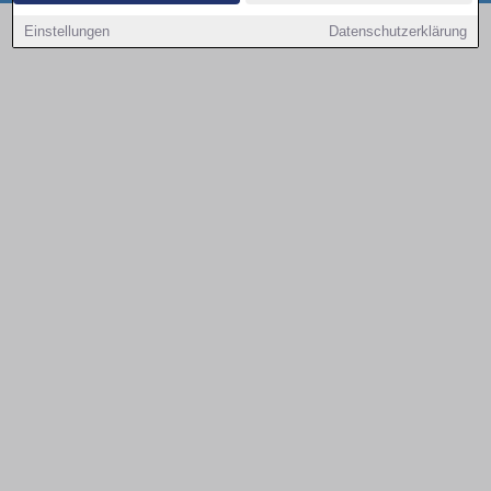
Copyright © 2000 - 2026 | 1A Infosysteme GmbH | Content by: 1a-sites-autos
Einstellungen
Datenschutzerklärung
09.08.2026