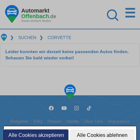
☰
Automarkt
Offenbach
.de
Autos einfach finden
❯
SUCHEN
❯
CORVETTE
Leider konnten wir derzeit keine passenden Autos finden.
Schauen Sie bald wieder vorbei!
Ratgeber
FAQ
Presse
Städte
Über Uns
Impressum
Datenschutz
Cookies
Alle Cookies akzeptieren
Alle Cookies ablehnen