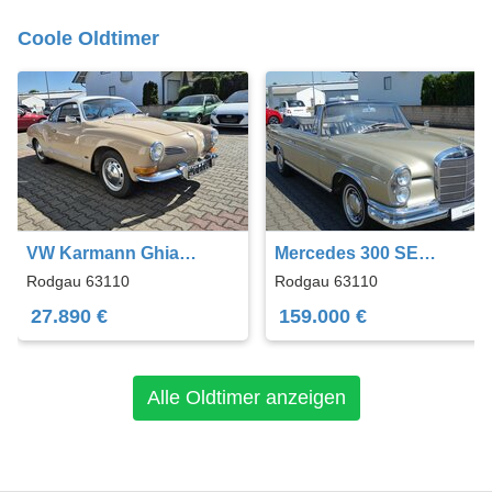
Coole Oldtimer
VW Karmann Ghia
Mercedes 300 SE
Coupe schönes
Cabriolet Top Original
Rodgau 63110
Rodgau 63110
restauriertes Coupe
mit 58000 Km
27.890 €
159.000 €
Alle Oldtimer anzeigen