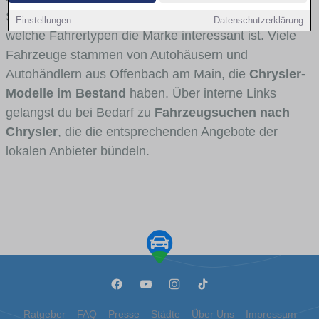
Stadt- und Umlandverkehr zu sehen sind und für
Einstellungen
Datenschutzerklärung
welche Fahrertypen die Marke interessant ist. Viele
Fahrzeuge stammen von Autohäusern und
Autohändlern aus Offenbach am Main, die
Chrysler-
Modelle im Bestand
haben. Über interne Links
gelangst du bei Bedarf zu
Fahrzeugsuchen nach
Chrysler
, die die entsprechenden Angebote der
lokalen Anbieter bündeln.
Ratgeber
FAQ
Presse
Städte
Über Uns
Impressum